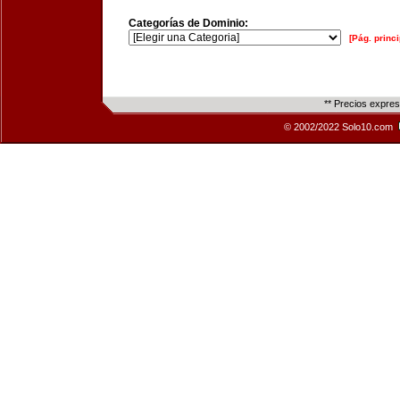
Categorías de Dominio:
[Pág. princi
** Precios expre
© 2002/2022 Solo10.com