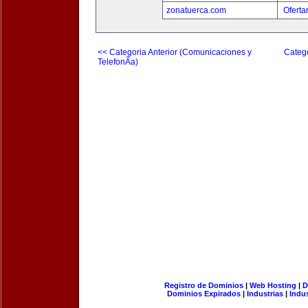
zonatuerca.com
Oferta
<< Categoria Anterior (Comunicaciones y
Catego
TelefonÃ­a)
Registro de Dominios
|
Web Hosting
|
D
Dominios Expirados
|
Industrias
|
Indu