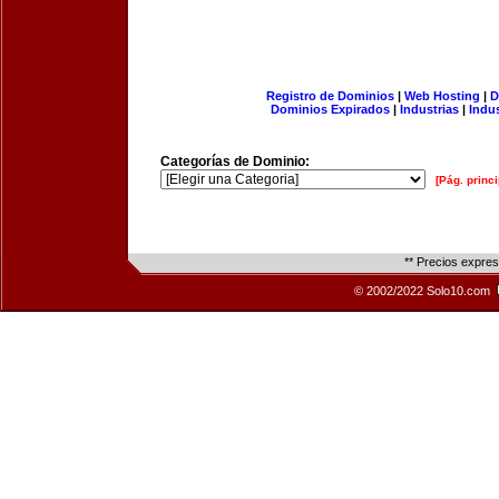
Registro de Dominios
|
Web Hosting
|
D
Dominios Expirados
|
Industrias
|
Indu
Categorías de Dominio:
[Pág. princi
** Precios expre
© 2002/2022 Solo10.com