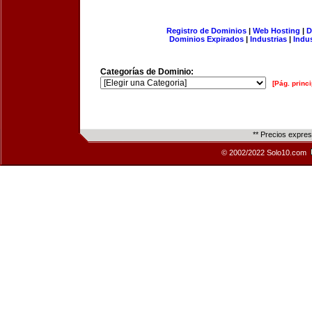
Registro de Dominios
|
Web Hosting
|
D
Dominios Expirados
|
Industrias
|
Indu
Categorías de Dominio:
[Pág. princi
** Precios expre
© 2002/2022 Solo10.com