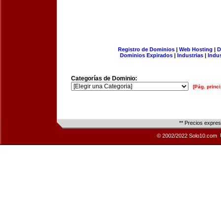
Registro de Dominios
|
Web Hosting
|
D
Dominios Expirados
|
Industrias
|
Indu
Categorías de Dominio:
[Pág. princi
** Precios expre
© 2002/2022 Solo10.com