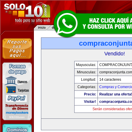
compraconjunt
Vendido!
Mayusculas:
COMPRACONJUNT
Minusculas:
compraconjunta.co
Longitud:
14 caracteres
Categorias:
Compras y Comercio
Precio:
Realizar una oferta
Visitar!
compraconjunta.c
Serán consideradas ofer