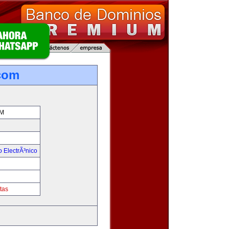
com
M
 ElectrÃ³nico
tas