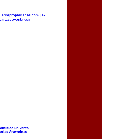
ilerdepropiedades.com
|
e-
cartasdeventa.com
|
ominios En Venta
strias Argentinas