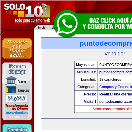
puntodecompr
Vendido!
Mayusculas:
PUNTODECOMPRA
Minusculas:
puntodecompra.co
Longitud:
13 caracteres
Categorias:
Compras y Comercio
Precio:
Realizar una oferta
Visitar!
puntodecompra.co
Serán consideradas ofer