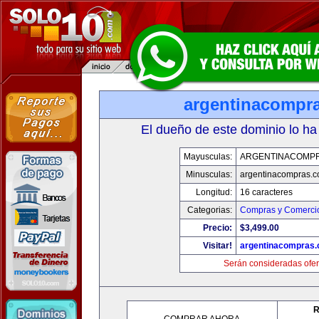
argentinacompr
El dueño de este dominio lo ha
Mayusculas:
ARGENTINACOMP
Minusculas:
argentinacompras.
Longitud:
16 caracteres
Categorias:
Compras y Comercio
Precio:
$3,499.00
Visitar!
argentinacompras
Serán consideradas ofer
R