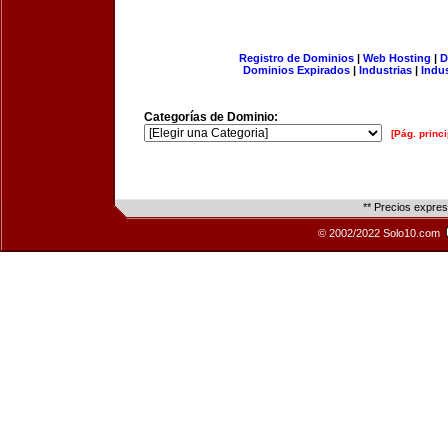
Registro de Dominios
|
Web Hosting
|
D
Dominios Expirados
|
Industrias
|
Indu
Categorías de Dominio:
[Pág. princi
** Precios expre
© 2002/2022 Solo10.com