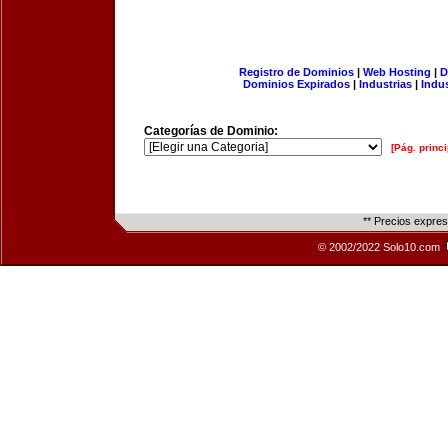
Registro de Dominios
|
Web Hosting
|
D
Dominios Expirados
|
Industrias
|
Indu
Categorías de Dominio:
[Pág. princi
** Precios expre
© 2002/2022 Solo10.com