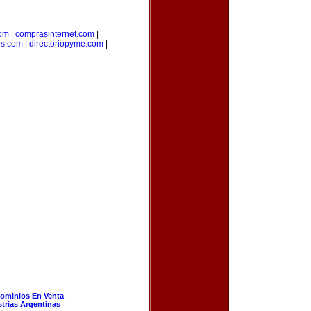
om
|
comprasinternet.com
|
es.com
|
directoriopyme.com
|
ominios En Venta
strias Argentinas