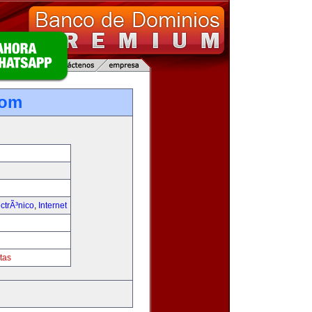
com
ctrÃ³nico
,
Internet
tas