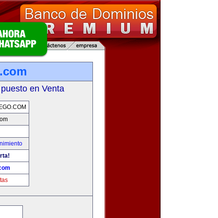
o.com
 puesto en Venta
EGO.COM
com
nimiento
rta!
.com
tas