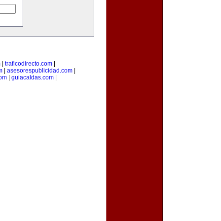
m
|
traficodirecto.com
|
m
|
asesorespublicidad.com
|
com
|
guiacaldas.com
|