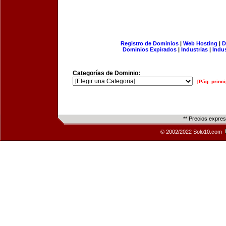
Registro de Dominios
|
Web Hosting
|
D
Dominios Expirados
|
Industrias
|
Indu
Categorías de Dominio:
[Pág. princi
** Precios expre
© 2002/2022 Solo10.com