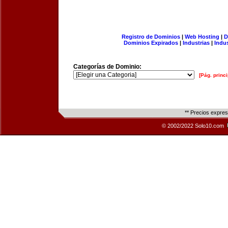
Registro de Dominios
|
Web Hosting
|
D
Dominios Expirados
|
Industrias
|
Indu
Categorías de Dominio:
[Pág. princi
** Precios expre
© 2002/2022 Solo10.com