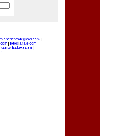
rsionesestrategicas.com
|
.com
|
fotografiate.com
|
|
contactoclave.com
|
om
|