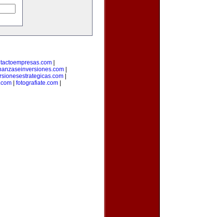
tactoempresas.com
|
inanzaseinversiones.com
|
rsionesestrategicas.com
|
.com
|
fotografiate.com
|