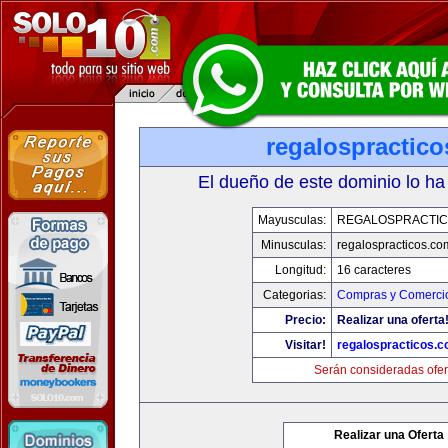
regalospractic
El dueño de este dominio lo ha
Mayusculas:
REGALOSPRACTIC
Minusculas:
regalospracticos.co
Longitud:
16 caracteres
Categorias:
Compras y Comercio
Precio:
Realizar una oferta
Visitar!
regalospracticos.
Serán consideradas ofer
Realizar una Oferta