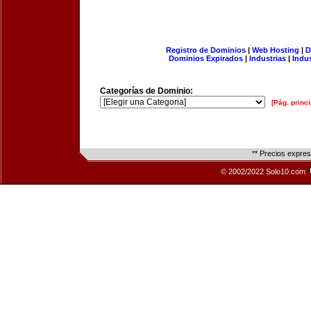
Registro de Dominios
|
Web Hosting
|
D
Dominios Expirados
|
Industrias
|
Indu
Categorías de Dominio:
[Pág. princi
** Precios expre
© 2002/2022 Solo10.com