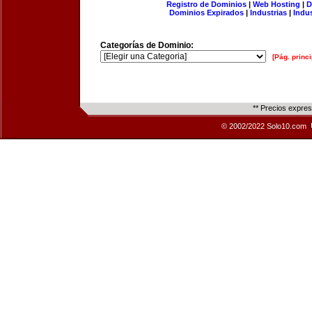
Registro de Dominios
|
Web Hosting
|
D
Dominios Expirados
|
Industrias
|
Indu
Categorías de Dominio:
[Pág. princi
** Precios expre
© 2002/2022 Solo10.com