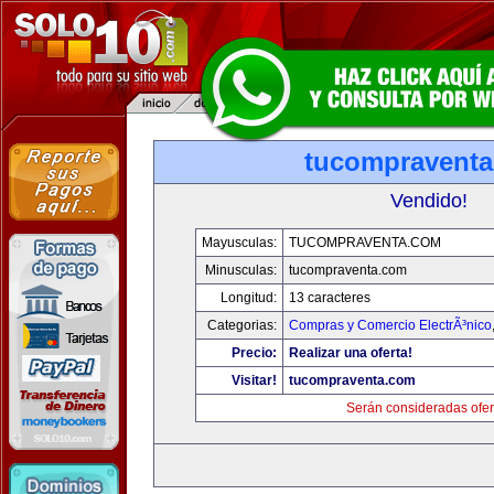
tucompravent
Vendido!
Mayusculas:
TUCOMPRAVENTA.COM
Minusculas:
tucompraventa.com
Longitud:
13 caracteres
Categorias:
Compras y Comercio ElectrÃ³nico
Precio:
Realizar una oferta!
Visitar!
tucompraventa.com
Serán consideradas ofer