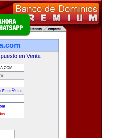
a.com
 puesto en Venta
A.COM
om
 ElectrÃ³nico
!
com
tas