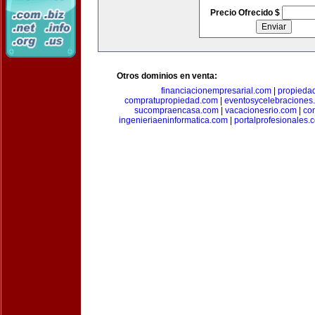
Precio Ofrecido $
Otros dominios en venta:
financiacionempresarial.com
|
propieda
compratupropiedad.com
|
eventosycelebraciones
sucompraencasa.com
|
vacacionesrio.com
|
co
ingenieriaeninformatica.com
|
portalprofesionales.