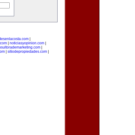
desenlacosta.com
|
.com
|
noticiasyopinion.com
|
nsultorademarketing.com
|
com
|
sitiodepropiedades.com
|