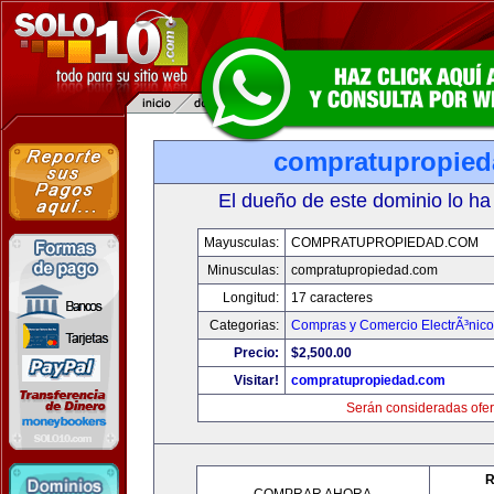
compratupropie
El dueño de este dominio lo ha
Mayusculas:
COMPRATUPROPIEDAD.COM
Minusculas:
compratupropiedad.com
Longitud:
17 caracteres
Categorias:
Compras y Comercio ElectrÃ³nico
Precio:
$2,500.00
Visitar!
compratupropiedad.com
Serán consideradas ofer
R