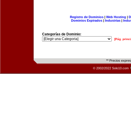
Registro de Dominios
|
Web Hosting
|
D
Dominios Expirados
|
Industrias
|
Indu
Categorías de Dominio:
[Pág. princi
** Precios expre
© 2002/2022 Solo10.com