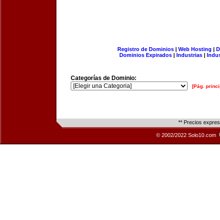
Registro de Dominios
|
Web Hosting
|
D
Dominios Expirados
|
Industrias
|
Indu
Categorías de Dominio:
[Pág. princi
** Precios expre
© 2002/2022 Solo10.com