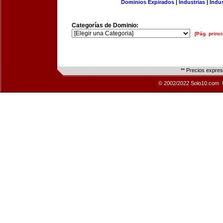
Dominios Expirados
|
Industrias
|
Indu
Categorías de Dominio:
[Pág. princi
** Precios expre
© 2002/2022 Solo10.com