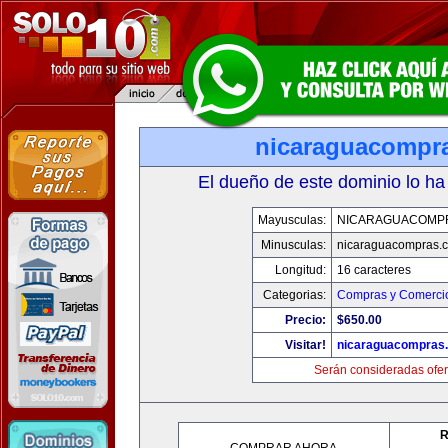
nicaraguacompr
El dueño de este dominio lo ha
Mayusculas:
NICARAGUACOMP
Minusculas:
nicaraguacompras.
Longitud:
16 caracteres
Categorias:
Compras y Comercio
Precio:
$650.00
Visitar!
nicaraguacompras
Serán consideradas ofer
R