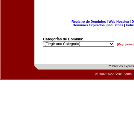
Registro de Dominios
|
Web Hosting
|
D
Dominios Expirados
|
Industrias
|
Indu
Categorías de Dominio:
[Pág. princi
** Precios expre
© 2002/2022 Solo10.com