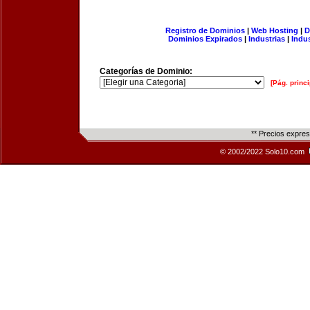
Registro de Dominios
|
Web Hosting
|
D
Dominios Expirados
|
Industrias
|
Indu
Categorías de Dominio:
[Pág. princi
** Precios expre
© 2002/2022 Solo10.com