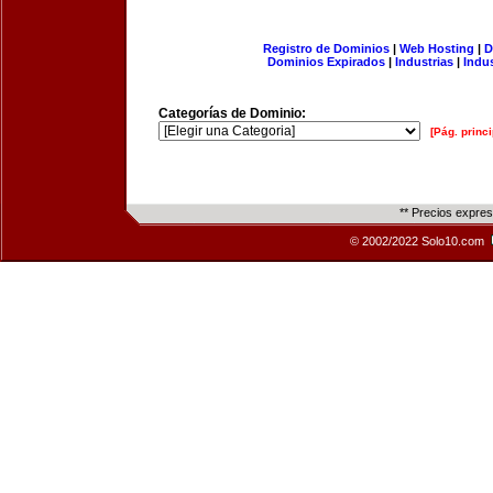
Registro de Dominios
|
Web Hosting
|
D
Dominios Expirados
|
Industrias
|
Indu
Categorías de Dominio:
[Pág. princi
** Precios expre
© 2002/2022 Solo10.com