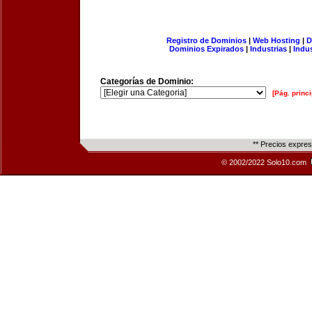
Registro de Dominios
|
Web Hosting
|
D
Dominios Expirados
|
Industrias
|
Indu
Categorías de Dominio:
[Pág. princi
** Precios expre
© 2002/2022 Solo10.com