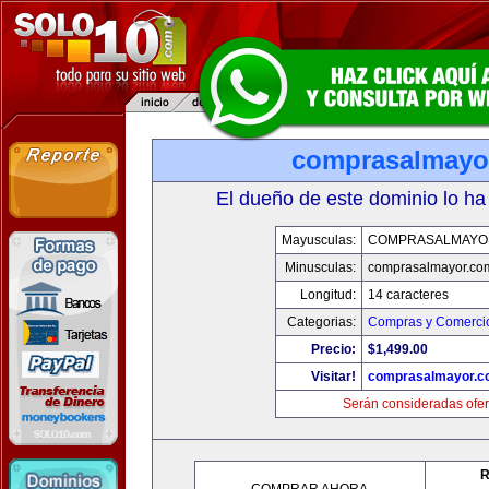
comprasalmayo
El dueño de este dominio lo ha
Mayusculas:
COMPRASALMAYO
Minusculas:
comprasalmayor.co
Longitud:
14 caracteres
Categorias:
Compras y Comercio
Precio:
$1,499.00
Visitar!
comprasalmayor.c
Serán consideradas ofer
R