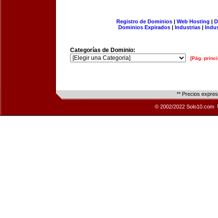
Registro de Dominios
|
Web Hosting
|
D
Dominios Expirados
|
Industrias
|
Indu
Categorías de Dominio:
[Pág. princi
** Precios expre
© 2002/2022 Solo10.com