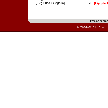
[Pág. princi
** Precios expre
© 2002/2022 Solo10.com