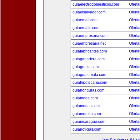
guiaelectrodomesticos.com
Oferta
guiaelsalvador.com
Oferta
guiaemail.com
Oferta
guiaemails.com
Oferta
guiaempresaria.com
Oferta
guiaempresaria.net
Oferta
guiafabricantes.com
Oferta
guiaganadera.com
Oferta
guiagrecia.com
Oferta
guiaguatemala.com
Oferta
guiahipotecaria.com
Oferta
guiahonduras.com
Oferta
guiamoda.com
Oferta
guiamodas.com
Oferta
guiamorelia.com
Oferta
guianicaragua.com
Oferta
guianoticias.com
Oferta