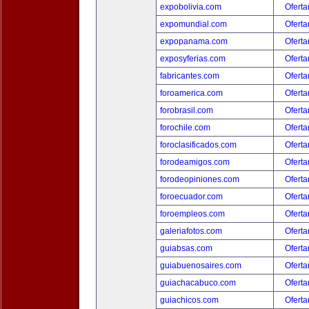
expobolivia.com
Oferta
expomundial.com
Oferta
expopanama.com
Oferta
exposyferias.com
Oferta
fabricantes.com
Oferta
foroamerica.com
Oferta
forobrasil.com
Oferta
forochile.com
Oferta
foroclasificados.com
Oferta
forodeamigos.com
Oferta
forodeopiniones.com
Oferta
foroecuador.com
Oferta
foroempleos.com
Oferta
galeriafotos.com
Oferta
guiabsas.com
Oferta
guiabuenosaires.com
Oferta
guiachacabuco.com
Oferta
guiachicos.com
Oferta