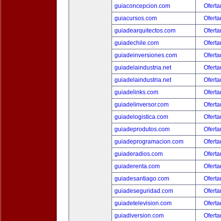
guiaconcepcion.com
Oferta
guiacursos.com
Oferta
guiadearquitectos.com
Oferta
guiadechile.com
Oferta
guiadeinversiones.com
Oferta
guiadelaindustria.net
Oferta
guiadelaindustria.net
Oferta
guiadelinks.com
Oferta
guiadelinversor.com
Oferta
guiadelogistica.com
Oferta
guiadeprodutos.com
Oferta
guiadeprogramacion.com
Oferta
guiaderadios.com
Oferta
guiaderenta.com
Oferta
guiadesantiago.com
Oferta
guiadeseguridad.com
Oferta
guiadetelevision.com
Oferta
guiadiversion.com
Oferta