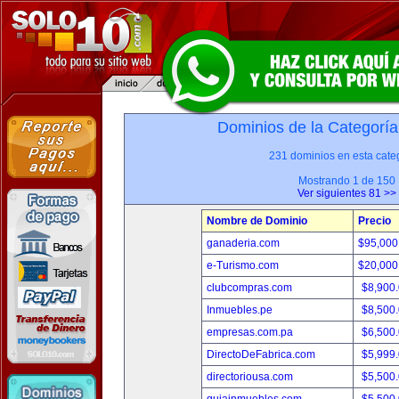
Dominios de la Categoría
231 dominios en esta categ
Mostrando 1 de 150
Ver siguientes 81 >>
Nombre de Dominio
Precio
ganaderia.com
$95,000
e-Turismo.com
$20,000
clubcompras.com
$8,900
Inmuebles.pe
$8,500
empresas.com.pa
$6,500
DirectoDeFabrica.com
$5,999
directoriousa.com
$5,500