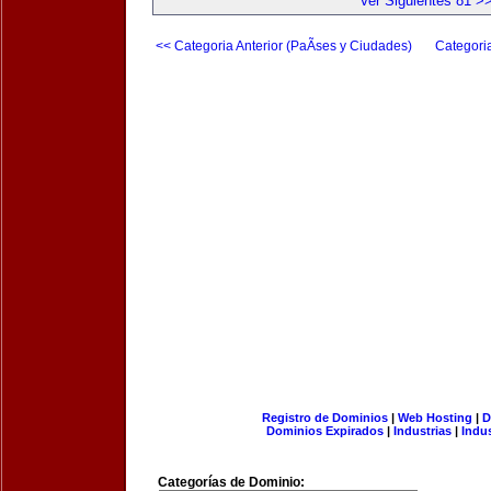
Ver Siguientes 81 >
<< Categoria Anterior (PaÃ­ses y Ciudades)
Categori
Registro de Dominios
|
Web Hosting
|
D
Dominios Expirados
|
Industrias
|
Indu
Categorías de Dominio: